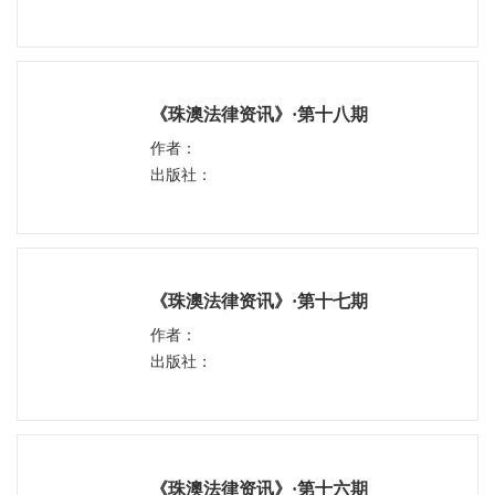
《珠澳法律资讯》·第十八期
作者：
出版社：
《珠澳法律资讯》·第十七期
作者：
出版社：
《珠澳法律资讯》·第十六期